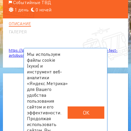
Событийные ТВД
1 день
0 ночей
ОПИСАНИЕ
ГАЛЕРЕЯ
https://pcot.ru/muzykalnyj-festival-pennoe-fest-pennoe-fest-
Мы используем
avtobusnyj-tur/
файлы cookie
(куки) и
инструмент веб-
аналитики
«Яндекс.Метрика»
К сожалению, тур
для Вашего
удобства
недоступен.
пользования
сайтом и его
ОК
эффективности.
Продолжая
На главную
использовать
сайтом, Вы