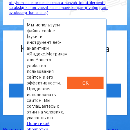
otdyhom-na-more-mahachkala-hunzah-tobot-derbent-
sulakskij-kanon-zaezd-na-mamaev-kurgan-g-volgograd-
avtobusnyj-tur-5-dnej/
Мы используем
файлы cookie
(куки) и
инструмент веб-
К сожалению, тур на
аналитики
«Яндекс.Метрика»
выбранную дату
для Вашего
удобства
недоступен.
пользования
сайтом и его
ОК
эффективности.
Ознакомьтесь с другими
Продолжая
вариантами
использовать
сайтом, Вы
соглашаетесь с
этим на условиях,
указанных в
Политикой
обработки
Реквизиты
Политика обработки персональных данных