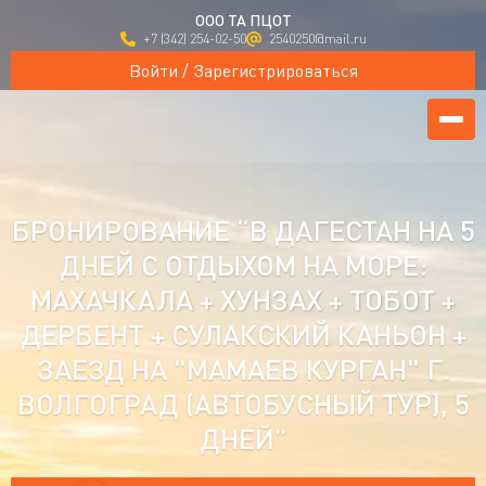
ООО ТА ПЦОТ
+7 (342) 254-02-50
2540250@mail.ru
Войти / Зарегистрироваться
БРОНИРОВАНИЕ “В ДАГЕСТАН НА 5
ДНЕЙ С ОТДЫХОМ НА МОРЕ:
МАХАЧКАЛА + ХУНЗАХ + ТОБОТ +
ДЕРБЕНТ + СУЛАКСКИЙ КАНЬОН +
ЗАЕЗД НА "МАМАЕВ КУРГАН" Г.
ВОЛГОГРАД (АВТОБУСНЫЙ ТУР), 5
ДНЕЙ”