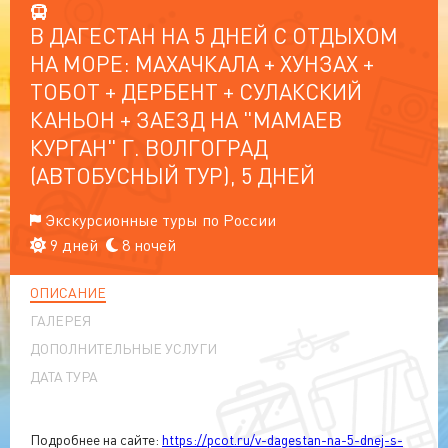
В ДАГЕСТАН НА 5 ДНЕЙ С ОТДЫХОМ
НА МОРЕ: МАХАЧКАЛА + ХУНЗАХ +
ТОБОТ + ДЕРБЕНТ + СУЛАКСКИЙ
КАНЬОН + ЗАЕЗД НА "МАМАЕВ
КУРГАН" Г. ВОЛГОГРАД
(АВТОБУСНЫЙ ТУР), 5 ДНЕЙ
Экскурсионные туры по России
9 дней
8 ночей
ОПИСАНИЕ
ГАЛЕРЕЯ
ДОПОЛНИТЕЛЬНЫЕ УСЛУГИ
ДАТА ТУРА
Подробнее на сайте:
https://pcot.ru/v-dagestan-na-5-dnej-s-