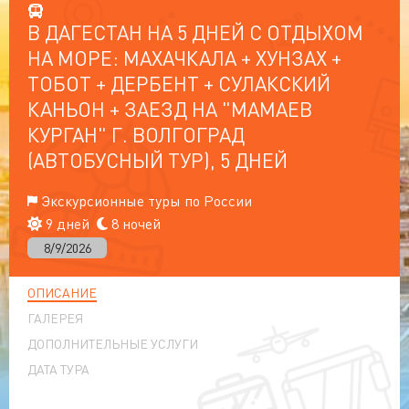
В ДАГЕСТАН НА 5 ДНЕЙ С ОТДЫХОМ
НА МОРЕ: МАХАЧКАЛА + ХУНЗАХ +
ТОБОТ + ДЕРБЕНТ + СУЛАКСКИЙ
КАНЬОН + ЗАЕЗД НА "МАМАЕВ
КУРГАН" Г. ВОЛГОГРАД
(АВТОБУСНЫЙ ТУР), 5 ДНЕЙ
Экскурсионные туры по России
9 дней
8 ночей
8/9/2026
ОПИСАНИЕ
ГАЛЕРЕЯ
ДОПОЛНИТЕЛЬНЫЕ УСЛУГИ
ДАТА ТУРА