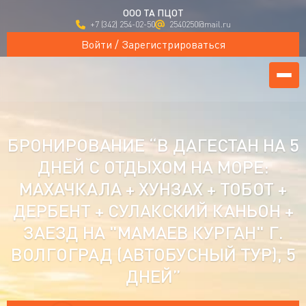
ООО ТА ПЦОТ
+7 (342) 254-02-50
2540250@mail.ru
Войти / Зарегистрироваться
БРОНИРОВАНИЕ “В ДАГЕСТАН НА 5
ДНЕЙ С ОТДЫХОМ НА МОРЕ:
МАХАЧКАЛА + ХУНЗАХ + ТОБОТ +
ДЕРБЕНТ + СУЛАКСКИЙ КАНЬОН +
ЗАЕЗД НА "МАМАЕВ КУРГАН" Г.
ВОЛГОГРАД (АВТОБУСНЫЙ ТУР), 5
ДНЕЙ”