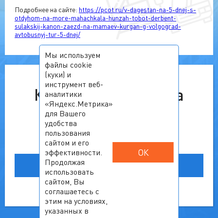
Подробнее на сайте:
https://pcot.ru/v-dagestan-na-5-dnej-s-
otdyhom-na-more-mahachkala-hunzah-tobot-derbent-
sulakskij-kanon-zaezd-na-mamaev-kurgan-g-volgograd-
avtobusnyj-tur-5-dnej/
Мы используем
файлы cookie
(куки) и
инструмент веб-
К сожалению, тур на
аналитики
«Яндекс.Метрика»
выбранную дату
для Вашего
удобства
недоступен.
пользования
сайтом и его
ОК
эффективности.
Ознакомьтесь с другими
Продолжая
вариантами
использовать
сайтом, Вы
соглашаетесь с
этим на условиях,
указанных в