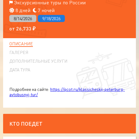
Экскурсионные туры по России
8 дней
7 ночей
8/14/2026
9/18/2026
от
26,733
₽
ОПИСАНИЕ
ГАЛЕРЕЯ
ДОПОЛНИТЕЛЬНЫЕ УСЛУГИ
ДАТА ТУРА
Подробнее на сайте:
https://pcot.ru/klassicheskij-peterburg-
avtobusnyj-tur/
КТО ПОЕДЕТ