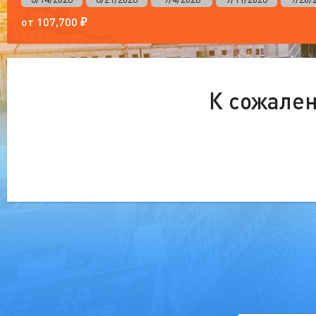
от
107,700
₽
К сожален