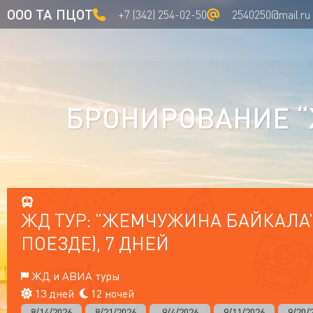
ООО ТА ПЦОТ
+7 (342) 254-02-50
2540250@mail.ru
БРОНИРОВАНИЕ “Ж
ЖД ТУР: "ЖЕМЧУЖИНА БАЙКАЛА" 
ПОЕЗДЕ), 7 ДНЕЙ
ЖД и АВИА туры
13 дней
12 ночей
8/14/2026
8/21/2026
9/4/2026
9/11/2026
9/20/