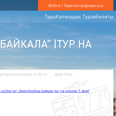
Войти / Зарегистрироваться
Туры
Календарь Туров
Билеты
БАЙКАЛА" (ТУР НА
ДОПОЛНИТЕЛЬНЫЕ УСЛУГИ
ДАТА ТУРА
t.ru/zhd-tur-zhemchuzhina-bajkala-tur-na-poezde-7-dnej/