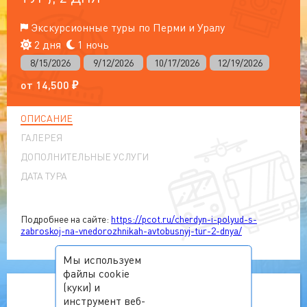
Экскурсионные туры по Перми и Уралу
2 дня
1 ночь
8/15/2026
9/12/2026
10/17/2026
12/19/2026
от
14,500
₽
ОПИСАНИЕ
ГАЛЕРЕЯ
ДОПОЛНИТЕЛЬНЫЕ УСЛУГИ
ДАТА ТУРА
Подробнее на сайте:
https://pcot.ru/cherdyn-i-polyud-s-
zabroskoj-na-vnedorozhnikah-avtobusnyj-tur-2-dnya/
Мы используем
файлы cookie
(куки) и
инструмент веб-