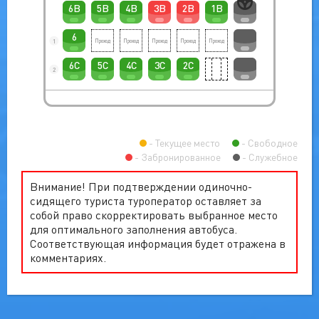
6B
5B
4B
3B
2B
1B
6
1
6C
5C
4C
3C
2C
2
Текущее место
Свободное
Забронированное
Служебное
Внимание! При подтверждении одиночно-
сидящего туриста туроператор оставляет за
собой право скорректировать выбранное место
для оптимального заполнения автобуса.
Соответствующая информация будет отражена в
комментариях.