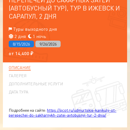
(АВТОБУСНЫЙ ТУР), ТУР В ИЖЕВСК И
САРАПУЛ, 2 ДНЯ
Туры выходного дня
2 дня
1 ночь
8/15/2026
9/26/2026
от
14,400
₽
ОПИСАНИЕ
ГАЛЕРЕЯ
ДОПОЛНИТЕЛЬНЫЕ УСЛУГИ
ДАТА ТУРА
Подробнее на сайте:
https://pcot.ru/udmurtskie-kanikuly-ot-
perepechei-do-sakharnykh-zatei-avtobusnyi-tur-2-dnia/