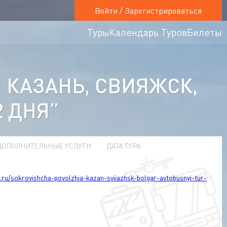
Войти / Зарегистрироваться
Туры
Календарь Туров
Билеты
КАЗАНЬ, СВИЯЖСК,
2 ДНЯ”
ДОПОЛНИТЕЛЬНЫЕ УСЛУГИ
ДАТА ТУРА
t.ru/sokrovishcha-povolzhia-kazan-sviiazhsk-bolgar-avtobusnyi-tur-