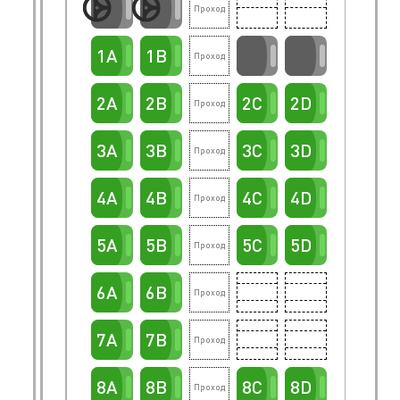
1A
1B
2A
2B
2C
2D
3A
3B
3C
3D
4A
4B
4C
4D
5A
5B
5C
5D
6A
6B
7A
7B
8A
8B
8C
8D