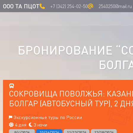
ООО ТА ПЦОТ
+7 (342) 254-02-50
2540250@mail.ru
БРОНИРОВАНИЕ “С
БОЛГА
СОКРОВИЩА ПОВОЛЖЬЯ: КАЗАНЬ
БОЛГАР (АВТОБУСНЫЙ ТУР), 2 ДН
Экскурсионные туры по России
4 дня
3 ночи
9/4/2026
10/16/2026
11/13/2026
12/18/2026