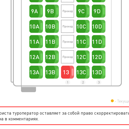
9A
9B
9C
9D
10A
10B
10C
10D
11A
11B
11C
11D
12A
12B
12C
12D
13A
13B
13
13C
13D
1
2
3
Текущ
ста туроператор оставляет за собой право скорректироват
а в комментариях.