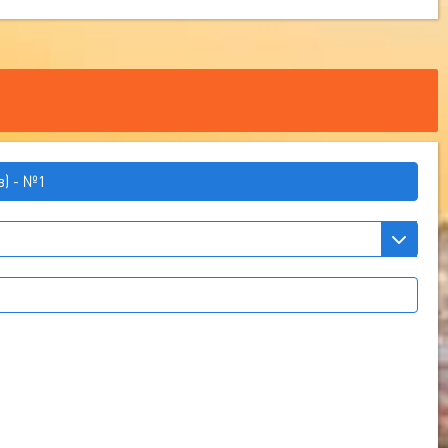
в) - №1