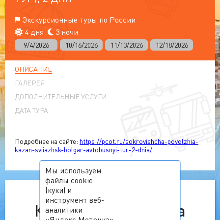
Экскурсионные туры по России
4 дня
3 ночи
9/4/2026
10/16/2026
11/13/2026
12/18/2026
ОПИСАНИЕ
ГАЛЕРЕЯ
ДОПОЛНИТЕЛЬНЫЕ УСЛУГИ
ДАТА ТУРА
Подробнее на сайте:
https://pcot.ru/sokrovishcha-povolzhia-
kazan-sviiazhsk-bolgar-avtobusnyi-tur-2-dnia/
Мы используем
файлы cookie
(куки) и
инструмент веб-
К сожалению, тур на
аналитики
«Яндекс.Метрика»