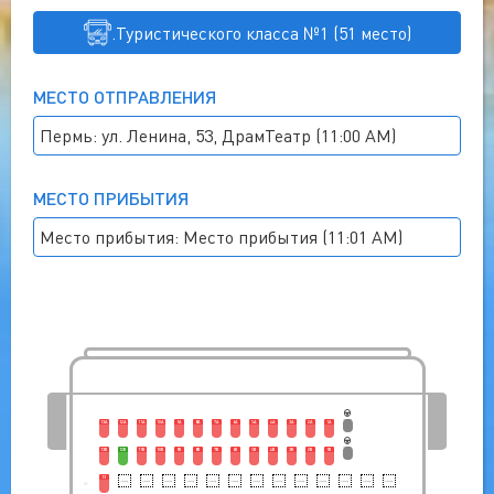
.Туристического класса №1 (51 место)
МЕСТО ОТПРАВЛЕНИЯ
Пермь: ул. Ленина, 53, ДрамТеатр (11:00 AM)
МЕСТО ПРИБЫТИЯ
Место прибытия: Место прибытия (11:01 AM)
13A
12A
11A
10A
9A
8A
7A
6A
5A
4A
3A
2A
1A
13B
12B
11B
10B
9B
8B
7B
6B
5B
4B
3B
2B
1B
13
1