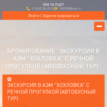
ООО ТА ПЦОТ
+7 (342) 254-02-50
2540250@mail.ru
Войти / Зарегистрироваться
БРОНИРОВАНИЕ “ЭКСКУРСИЯ В
АЭМ "ХОХЛОВКА" С РЕЧНОЙ
ПРОГУЛКОЙ (АВТОБУСНЫЙ ТУР)”
ЭКСКУРСИЯ В АЭМ "ХОХЛОВКА" С
РЕЧНОЙ ПРОГУЛКОЙ (АВТОБУСНЫЙ
ТУР)