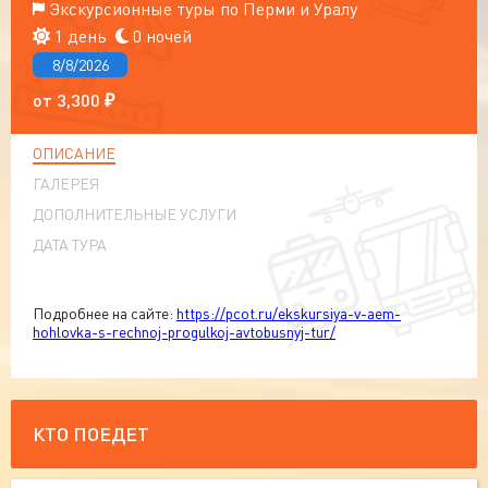
Экскурсионные туры по Перми и Уралу
1 день
0 ночей
8/8/2026
от
3,300
₽
ОПИСАНИЕ
ГАЛЕРЕЯ
ДОПОЛНИТЕЛЬНЫЕ УСЛУГИ
ДАТА ТУРА
Подробнее на сайте:
https://pcot.ru/ekskursiya-v-aem-
hohlovka-s-rechnoj-progulkoj-avtobusnyj-tur/
КТО ПОЕДЕТ