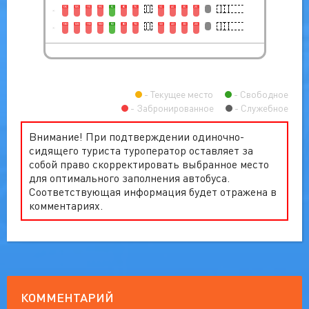
13C
12C
11C
10C
9C
8C
7C
5C
4C
3C
2C
2
13D
12D
11D
10D
9D
8D
7D
5D
4D
3D
2D
3
Текущее место
Свободное
Забронированное
Служебное
Внимание! При подтверждении одиночно-
сидящего туриста туроператор оставляет за
собой право скорректировать выбранное место
для оптимального заполнения автобуса.
Соответствующая информация будет отражена в
комментариях.
КОММЕНТАРИЙ