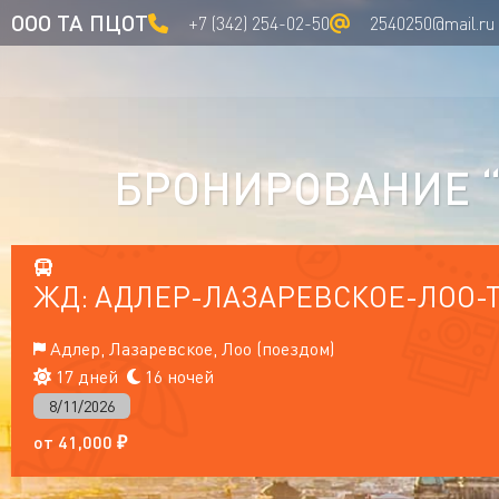
ООО ТА ПЦОТ
+7 (342) 254-02-50
2540250@mail.ru
БРОНИРОВАНИЕ “
ЖД: АДЛЕР-ЛАЗАРЕВСКОЕ-ЛОО-
Адлер, Лазаревское, Лоо (поездом)
17 дней
16 ночей
8/11/2026
от
41,000
₽