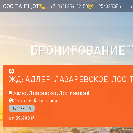
ООО ТА ПЦОТ
+7 (342) 254-02-50
2540250@mail.ru
БРОНИРОВАНИЕ “
ЖД: АДЛЕР-ЛАЗАРЕВСКОЕ-ЛОО-
Адлер, Лазаревское, Лоо (поездом)
17 дней
16 ночей
8/11/2026
от
39,400
₽