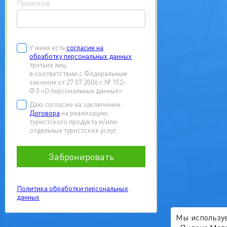
Промокод
У меня есть
согласие на
обработку персональных данных
третьих лиц
в соответствии с Федеральным
законом от 27.07.2006 г. № 152-
ФЗ «О персональных данных»
Даю согласие на заключение
Договора
на реализацию
туристского продукта и/или
отдельных туристских услуг.
Забронировать
Политика обработки персональных
данных
Мы используе