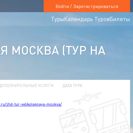
Войти / Зарегистрироваться
Туры
Календарь Туров
Билеты
Я МОСКВА (ТУР НА
ДОПОЛНИТЕЛЬНЫЕ УСЛУГИ
ДАТА ТУРА
t.ru/zhd-tur-velikolepnaya-moskva/