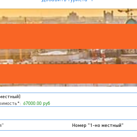
 местный)
тоимость*:
67000.00 руб
я"
Номер "1-но местный"