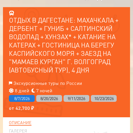
ОТДЫХ В ДАГЕСТАНЕ: МАХАЧКАЛА +
ДЕРБЕНТ + ГУНИБ + САЛТИНСКИЙ
ВОДОПАД + ХУНЗАХ* + КАТАНИЕ НА
КАТЕРАХ + ГОСТИНИЦА НА БЕРЕГУ
КАСПИЙСКОГО МОРЯ + ЗАЕЗД НА
"МАМАЕВ КУРГАН" Г. ВОЛГОГРАД
(АВТОБУСНЫЙ ТУР), 4 ДНЯ
Экскурсионные туры по России
8 дней
7 ночей
8/7/2026
8/20/2026
9/11/2026
10/23/2026
от
42,700
₽
ОПИСАНИЕ
ГАЛЕРЕЯ