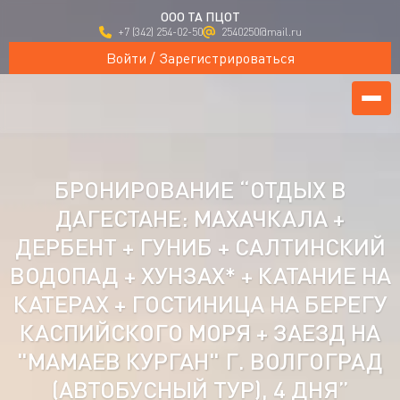
ООО ТА ПЦОТ
+7 (342) 254-02-50
2540250@mail.ru
Войти / Зарегистрироваться
БРОНИРОВАНИЕ “ОТДЫХ В
ДАГЕСТАНЕ: МАХАЧКАЛА +
ДЕРБЕНТ + ГУНИБ + САЛТИНСКИЙ
ВОДОПАД + ХУНЗАХ* + КАТАНИЕ НА
КАТЕРАХ + ГОСТИНИЦА НА БЕРЕГУ
КАСПИЙСКОГО МОРЯ + ЗАЕЗД НА
"МАМАЕВ КУРГАН" Г. ВОЛГОГРАД
(АВТОБУСНЫЙ ТУР), 4 ДНЯ”