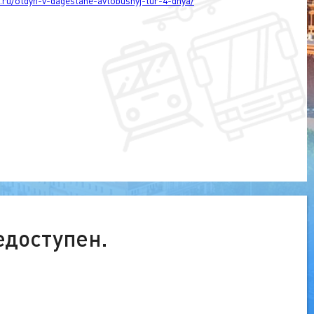
t.ru/otdyh-v-dagestane-avtobusnyj-tur-4-dnya/
едоступен.