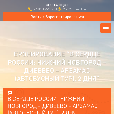
ООО ТА ПЦОТ
+7 (342) 254-02-50
2540250@mail.ru
Войти / Зарегистрироваться
БРОНИРОВАНИЕ “В СЕРДЦЕ
РОССИИ: НИЖНИЙ НОВГОРОД –
ДИВЕЕВО – АРЗАМАС
(АВТОБУСНЫЙ ТУР), 2 ДНЯ”
В СЕРДЦЕ РОССИИ: НИЖНИЙ
НОВГОРОД – ДИВЕЕВО – АРЗАМАС
(АВТОБУСНЫЙ ТУР), 2 ДНЯ