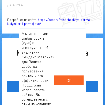
ДАТА ТУРА
Подробнее на сайте:
https://pcot.ru/misticheskaya-parma-
kudymkar-i-parmajlovo/
Мы используем
файлы cookie
(куки) и
инструмент веб-
К сожалению, тур на
аналитики
«Яндекс.Метрика»
выбранную дату
для Вашего
удобства
недоступен.
пользования
сайтом и его
ОК
эффективности.
Ознакомьтесь с другими
Продолжая
вариантами
использовать
сайтом, Вы
соглашаетесь с
этим на условиях,