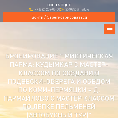
ООО ТА ПЦОТ
+7 (342) 254-02-50
2540250@mail.ru
Войти / Зарегистрироваться
БРОНИРОВАНИЕ “ МИСТИЧЕСКАЯ
ПАРМА: КУДЫМКАР С МАСТЕР-
КЛАССОМ ПО СОЗДАНИЮ
ПОДВЕСКИ-ОБЕРЕГА И ОБЕДОМ
ПО КОМИ-ПЕРМЯЦКИ + Д.
ПАРМАЙЛОВО С МАСТЕР КЛАССОМ
ПО ЛЕПКЕ ПЕЛЬМЕНЕЙ
(АВТОБУСНЫЙ ТУР)”