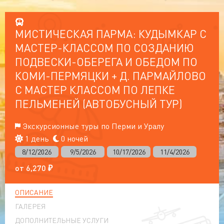
МИСТИЧЕСКАЯ ПАРМА: КУДЫМКАР С
МАСТЕР-КЛАССОМ ПО СОЗДАНИЮ
ПОДВЕСКИ-ОБЕРЕГА И ОБЕДОМ ПО
КОМИ-ПЕРМЯЦКИ + Д. ПАРМАЙЛОВО
С МАСТЕР КЛАССОМ ПО ЛЕПКЕ
ПЕЛЬМЕНЕЙ (АВТОБУСНЫЙ ТУР)
Экскурсионные туры по Перми и Уралу
1 день
0 ночей
8/12/2026
9/5/2026
10/17/2026
11/4/2026
от
6,270
₽
ОПИСАНИЕ
ГАЛЕРЕЯ
ДОПОЛНИТЕЛЬНЫЕ УСЛУГИ