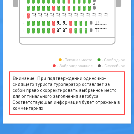
13B
12B
11B
10B
9B
8B
7B
6B
5B
4B
3B
2B
1B
13
1
13C
12C
11C
10C
9C
8C
5C
4C
3C
2C
2
13D
12D
11D
10D
9D
8D
5D
4D
3D
2D
3
Текущее место
Свободное
Забронированное
Служебное
Внимание! При подтверждении одиночно-
сидящего туриста туроператор оставляет за
собой право скорректировать выбранное место
для оптимального заполнения автобуса.
Соответствующая информация будет отражена в
комментариях.