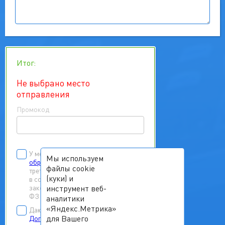
Итог:
Не выбрано место
отправления
Промокод
У меня есть
согласие на
Мы используем
обработку персональных данных
файлы cookie
третьих лиц
(куки) и
в соответствии с Федеральным
инструмент веб-
законом от 27.07.2006 г. № 152-
ФЗ «О персональных данных»
аналитики
«Яндекс.Метрика»
Даю согласие на заключение
для Вашего
Договора
на реализацию