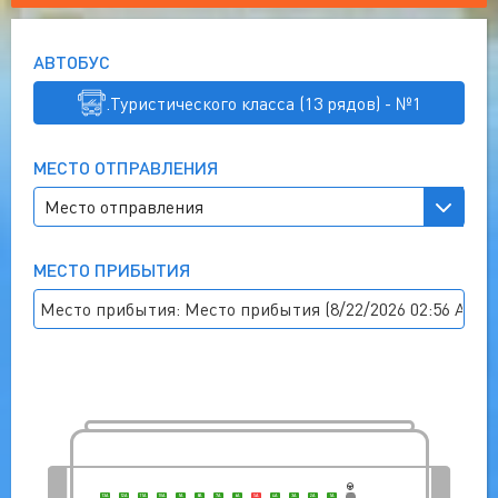
АВТОБУС
.Туристического класса (13 рядов) - №1
МЕСТО ОТПРАВЛЕНИЯ
МЕСТО ПРИБЫТИЯ
Место прибытия: Место прибытия (8/22/2026 02:56 AM)
13A
12A
11A
10A
9A
8A
7A
6A
5A
4A
3A
2A
1A