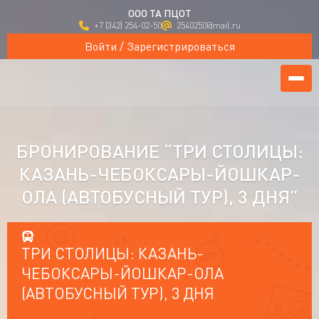
ООО ТА ПЦОТ
+7 (342) 254-02-50
2540250@mail.ru
Войти / Зарегистрироваться
БРОНИРОВАНИЕ “ТРИ СТОЛИЦЫ:
КАЗАНЬ-ЧЕБОКСАРЫ-ЙОШКАР-
ОЛА (АВТОБУСНЫЙ ТУР), 3 ДНЯ”
ТРИ СТОЛИЦЫ: КАЗАНЬ-
ЧЕБОКСАРЫ-ЙОШКАР-ОЛА
(АВТОБУСНЫЙ ТУР), 3 ДНЯ