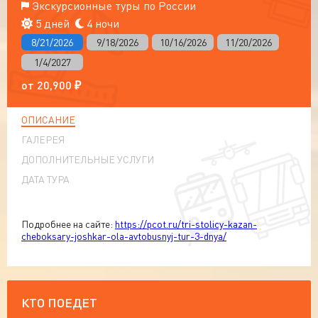
Экскурсионные туры по России
5 дней
4 ночи
8/21/2026
9/18/2026
10/16/2026
11/20/2026
1/4/2027
от
20,900
₽
ОПИСАНИЕ
ГАЛЕРЕЯ
ДОПОЛНИТЕЛЬНЫЕ УСЛУГИ
ДАТА ТУРА
Подробнее на сайте:
https://pcot.ru/tri-stolicy-kazan-
cheboksary-joshkar-ola-avtobusnyj-tur-3-dnya/
КТО ПОЕДЕТ