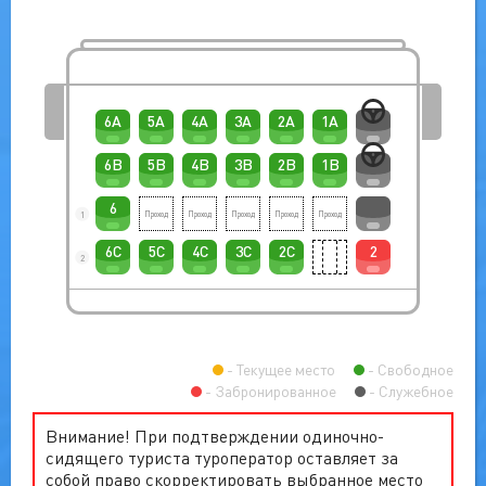
6A
5A
4A
3A
2A
1A
6B
5B
4B
3B
2B
1B
6
1
6C
5C
4C
3C
2C
2
2
Текущее место
Свободное
Забронированное
Служебное
Внимание! При подтверждении одиночно-
сидящего туриста туроператор оставляет за
собой право скорректировать выбранное место