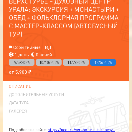
ВЕРХОТУРЬЕ – ДУХОВНЫЙ ЦЕНТР
УРАЛА: ЭКСКУРСИЯ + МОНАСТЫРИ +
ОБЕД + ФОЛЬКЛОРНАЯ ПРОГРАММА
С МАСТЕР-КЛАССОМ (АВТОБУСНЫЙ
ТУР)
Событийные ТВД
1 день
0 ночей
9/5/2026
10/10/2026
11/7/2026
12/5/2026
от
5,900
₽
ОПИСАНИЕ
ДОПОЛНИТЕЛЬНЫЕ УСЛУГИ
ДАТА ТУРА
ГАЛЕРЕЯ
Подробнее на сайте:
https://pcot.ru/verkhoture-dukhovnyi-