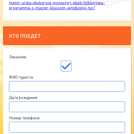
tsentr-urala-ekskursiia-monastyri-obed-folklornaia-
programma-s-master-klassom-avtobusnyi-tur/
КТО ПОЕДЕТ
Заказчик
ФИО туриста
Дата рождения
Номер телефона