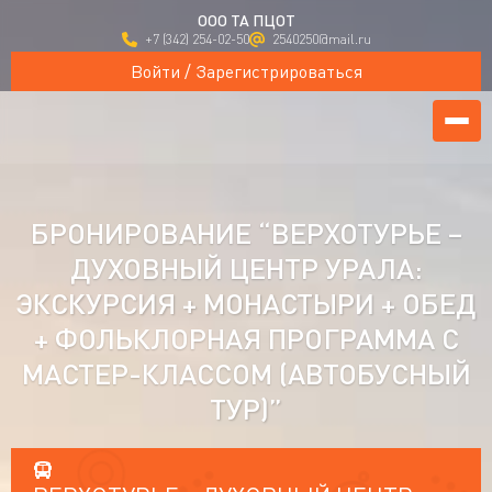
ООО ТА ПЦОТ
+7 (342) 254-02-50
2540250@mail.ru
Войти / Зарегистрироваться
БРОНИРОВАНИЕ “ВЕРХОТУРЬЕ –
ДУХОВНЫЙ ЦЕНТР УРАЛА:
ЭКСКУРСИЯ + МОНАСТЫРИ + ОБЕД
+ ФОЛЬКЛОРНАЯ ПРОГРАММА С
МАСТЕР-КЛАССОМ (АВТОБУСНЫЙ
ТУР)”