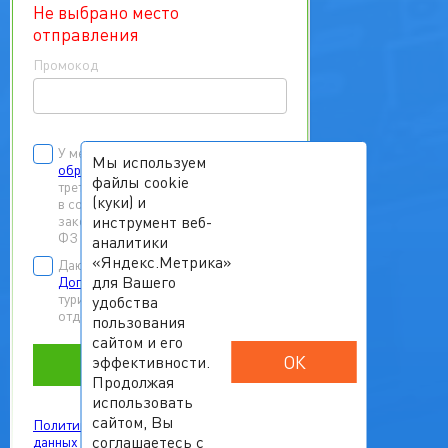
Не выбрано место
отправления
Промокод
У меня есть
согласие на
Мы используем
обработку персональных данных
файлы cookie
третьих лиц
(куки) и
в соответствии с Федеральным
инструмент веб-
законом от 27.07.2006 г. № 152-
ФЗ «О персональных данных»
аналитики
«Яндекс.Метрика»
Даю согласие на заключение
для Вашего
Договора
на реализацию
туристского продукта и/или
удобства
отдельных туристских услуг.
пользования
сайтом и его
ОК
эффективности.
Забронировать
Продолжая
использовать
сайтом, Вы
Политика обработки персональных
соглашаетесь с
данных