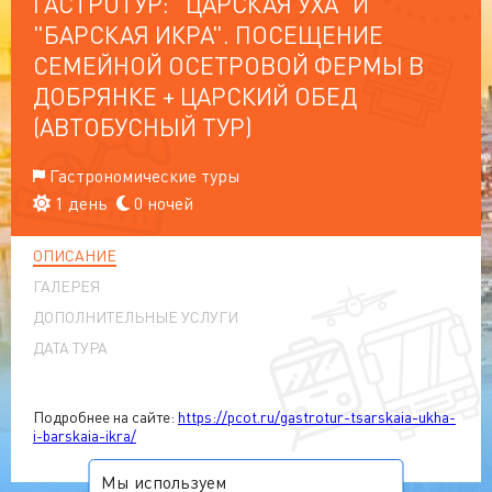
ГАСТРОТУР: "ЦАРСКАЯ УХА" И
"БАРСКАЯ ИКРА". ПОСЕЩЕНИЕ
СЕМЕЙНОЙ ОСЕТРОВОЙ ФЕРМЫ В
ДОБРЯНКЕ + ЦАРСКИЙ ОБЕД
(АВТОБУСНЫЙ ТУР)
Гастрономические туры
1 день
0 ночей
ОПИСАНИЕ
ГАЛЕРЕЯ
ДОПОЛНИТЕЛЬНЫЕ УСЛУГИ
ДАТА ТУРА
Подробнее на сайте:
https://pcot.ru/gastrotur-tsarskaia-ukha-
i-barskaia-ikra/
Мы используем