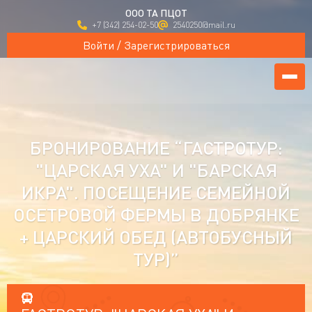
ООО ТА ПЦОТ
+7 (342) 254-02-50
2540250@mail.ru
Войти / Зарегистрироваться
БРОНИРОВАНИЕ “ГАСТРОТУР:
"ЦАРСКАЯ УХА" И "БАРСКАЯ
ИКРА". ПОСЕЩЕНИЕ СЕМЕЙНОЙ
ОСЕТРОВОЙ ФЕРМЫ В ДОБРЯНКЕ
+ ЦАРСКИЙ ОБЕД (АВТОБУСНЫЙ
ТУР)”