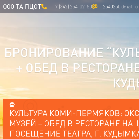
ООО ТА ПЦОТ
+7 (342) 254-02-50
2540250@mail.ru
БРОНИРОВАНИЕ “КУЛЬ
+ ОБЕД В РЕСТОРАН
КУД
КУЛЬТУРА КОМИ-ПЕРМЯКОВ: ЭКС
МУЗЕЙ + ОБЕД В РЕСТОРАНЕ Н
ПОСЕЩЕНИЕ ТЕАТРА, Г. КУДЫМК