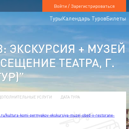
Войти / Зарегистрироваться
Туры
Календарь Туров
Билеты
: ЭКСКУРСИЯ + МУЗЕЙ
СЕЩЕНИЕ ТЕАТРА, Г.
УР)”
ДОПОЛНИТЕЛЬНЫЕ УСЛУГИ
ДАТА ТУРА
t.ru/kultura-komi-permyakov-ekskursiya-muzej-obed-v-restorane-