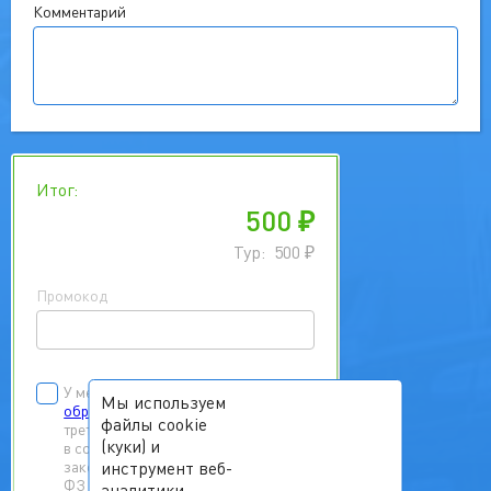
Комментарий
Итог:
500
₽
Тур:
500
₽
Промокод
У меня есть
согласие на
Мы используем
обработку персональных данных
файлы cookie
третьих лиц
(куки) и
в соответствии с Федеральным
инструмент веб-
законом от 27.07.2006 г. № 152-
ФЗ «О персональных данных»
аналитики